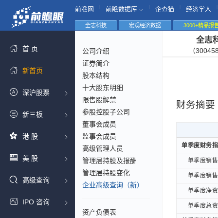
|
|
|
|
前瞻网
前瞻数据库
企查猫
经济学人
全志科技
宏观经济数据
3000+精品报
全志
首 页
（30045
公司介绍
证券简介
新首页
股本结构
十大股东明细
深沪股票
限售股解禁
财务摘要
参股控股子公司
新三板
董事会成员
港 股
监事会成员
单季度财务指
单季度财务指
高级管理人员
美 股
管理层持股及报酬
单季度销售毛
单季度销售毛
管理层持股变化
单季度销售净
单季度销售净
高级查询
企业高级查询（新）
单季度净资产
单季度净资产
IPO 咨询
单季度总资产
单季度总资产
资产负债表