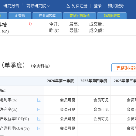
|
研究报告
前瞻研究院
免费注册
|
登录
|
购买服务
告
企查猫
产业园区库
智慧招商系统
前瞻图表库
今开：
最高：
成交量：
（
）
科技
昨收：
最低：
成交额：
8.SZ）
（单季度）
（全志科技）
完整财报
2026年第一季度
2025年第四季度
2025年第三
2026年第一季度
2025年第四季度
2025年第三
标：
标：
利率(%)
利率(%)
会员可见
会员可见
会员
利率(%)
利率(%)
会员可见
会员可见
会员
收益率ROE(%)
收益率ROE(%)
会员可见
会员可见
会员
净利率ROA(%)
净利率ROA(%)
会员可见
-
会员