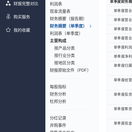
单季度财务摘
单季度财务摘
财报完整对比
利润表
现金流量表
单季度营业总
单季度营业总
购买服务
财务摘要（报告期）
单季度营业总
单季度营业总
财务摘要（单季度）
单季度营业收
单季度营业收
我的收藏
利润表（单季度）
单季度营业利
单季度营业利
主营构成
单季度利润总
单季度利润总
按产品分类
按行业分类
单季度净利润
单季度净利润
按地区分类
单季度归属母
单季度归属母
财报原始文件（PDF）
单季度经营活
单季度经营活
每股指标
财务分析
单季度投资活
单季度投资活
杜邦分析
单季度筹资活
单季度筹资活
分红记录
单季度现金及
单季度现金及
并购事件