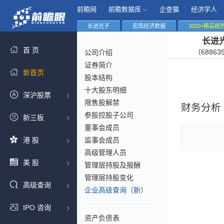
|
|
|
|
前瞻网
前瞻数据库
企查猫
经济学人
长进光子
宏观经济数据
3000+精品报
长进
首 页
（68863
公司介绍
证券简介
新首页
股本结构
十大股东明细
深沪股票
限售股解禁
财务分析
参股控股子公司
新三板
董事会成员
港 股
监事会成员
高级管理人员
美 股
管理层持股及报酬
管理层持股变化
高级查询
企业高级查询（新）
IPO 咨询
资产负债表