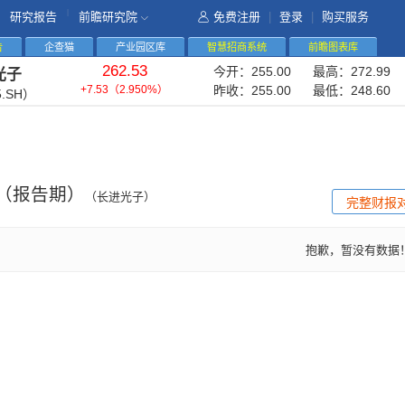
|
研究报告
前瞻研究院
免费注册
|
登录
|
购买服务
告
企查猫
产业园区库
智慧招商系统
前瞻图表库
262.53
今开：
255.00
最高：
272.99
光子
+7.53
（
2.950%
）
昨收：
255.00
最低：
248.60
5.SH）
（报告期）
（长进光子）
完整财报
抱歉，暂没有数据