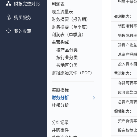
归属于母公司
归属于母公司
财报完整对比
利润表
现金流量表
盈利能力：
盈利能力：
购买服务
财务摘要（报告期）
销售毛利率(
销售毛利率(
财务摘要（单季度）
我的收藏
利润表（单季度）
销售净利率(
销售净利率(
主营构成
净资产收益率
净资产收益率
按产品分类
总资产报酬率
总资产报酬率
按行业分类
投入资本回报
投入资本回报
按地区分类
财报原始文件（PDF）
营运能力：
营运能力：
存货周转率(
存货周转率(
每股指标
应收账款周转
应收账款周转
财务分析
总资产周转率
总资产周转率
杜邦分析
偿债能力：
偿债能力：
资产负债率(
资产负债率(
分红记录
并购事件
股东权益比率
股东权益比率