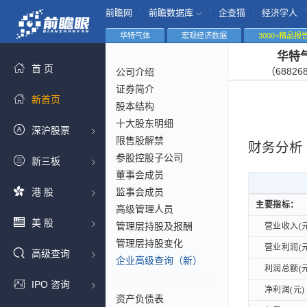
|
|
|
|
前瞻网
前瞻数据库
企查猫
经济学人
华特气体
宏观经济数据
3000+精品报
华特
首 页
（68826
公司介绍
证券简介
新首页
股本结构
十大股东明细
深沪股票
限售股解禁
财务分析
参股控股子公司
新三板
董事会成员
港 股
监事会成员
主要指标：
主要指标：
高级管理人员
美 股
管理层持股及报酬
营业收入(元
营业收入(元
管理层持股变化
营业利润(元
营业利润(元
高级查询
企业高级查询（新）
利润总额(元
利润总额(元
IPO 咨询
净利润(元)
净利润(元)
资产负债表