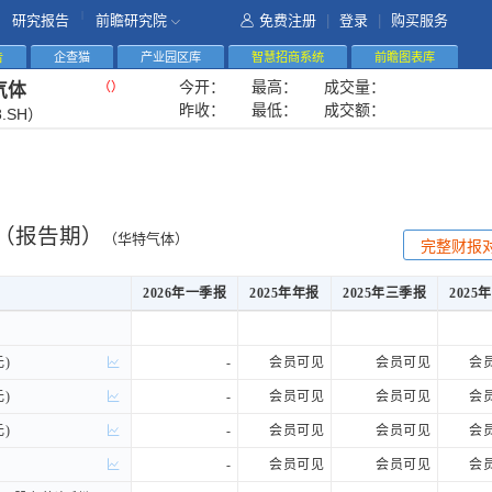
|
研究报告
前瞻研究院
免费注册
|
登录
|
购买服务
告
企查猫
产业园区库
智慧招商系统
前瞻图表库
今开：
最高：
成交量：
（
）
气体
昨收：
最低：
成交额：
8.SH）
（报告期）
（华特气体）
完整财报
2026年一季报
2025年年报
2025年三季报
2025
2026年一季报
2025年年报
2025年三季报
2025
)
)
-
会员可见
会员可见
会
)
)
-
会员可见
会员可见
会
)
)
-
会员可见
会员可见
会
-
会员可见
会员可见
会