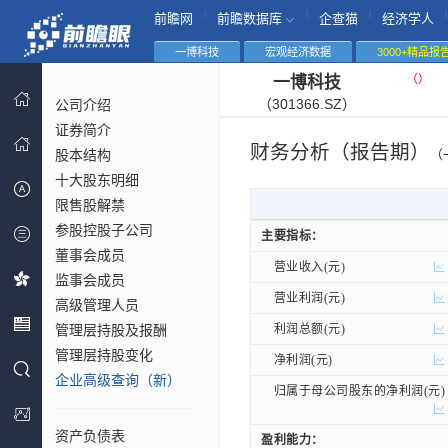
|
|
|
|
前瞻网
前瞻数据库
企查猫
经济学人
一博科技
宏观经济数据
3000+精品报
（
）
一博科技
（301366.SZ）
公司介绍
证券简介
财务分析（报告期）
股本结构
（
十大股东明细
限售股解禁
参股控股子公司
主要指标：
主要指标：
董事会成员
营业收入(元)
营业收入(元)
监事会成员
营业利润(元)
营业利润(元)
高级管理人员
管理层持股及报酬
利润总额(元)
利润总额(元)
管理层持股变化
净利润(元)
净利润(元)
企业高级查询（新）
归属于母公司股东的净利润(元)
归属于母公司股东的净利润(元)
资产负债表
盈利能力：
盈利能力：