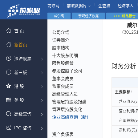
|
|
|
|
前瞻网
前瞻数据库
企查猫
经济学人
威尔高
宏观经济数据
3000+精品报告
威尔
首 页
（30125
公司介绍
证券简介
新首页
股本结构
十大股东明细
深沪股票
限售股解禁
财务分析
参股控股子公司
新三板
董事会成员
港 股
监事会成员
主要指标：
主要指标：
高级管理人员
美 股
管理层持股及报酬
营业收入(元
营业收入(元
管理层持股变化
营业利润(元
营业利润(元
高级查询
企业高级查询（新）
利润总额(元
利润总额(元
IPO 咨询
净利润(元)
净利润(元)
资产负债表