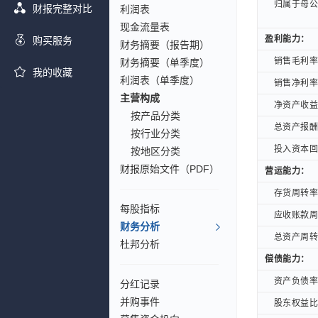
归属于母公司
归属于母公司
财报完整对比
利润表
现金流量表
盈利能力：
盈利能力：
购买服务
财务摘要（报告期）
销售毛利率(
销售毛利率(
财务摘要（单季度）
我的收藏
利润表（单季度）
销售净利率(
销售净利率(
主营构成
净资产收益率
净资产收益率
按产品分类
总资产报酬率
总资产报酬率
按行业分类
投入资本回报
投入资本回报
按地区分类
财报原始文件（PDF）
营运能力：
营运能力：
存货周转率(
存货周转率(
每股指标
应收账款周转
应收账款周转
财务分析
总资产周转率
总资产周转率
杜邦分析
偿债能力：
偿债能力：
资产负债率(
资产负债率(
分红记录
并购事件
股东权益比率
股东权益比率