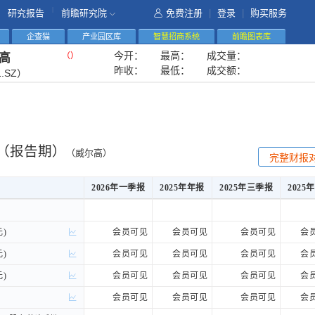
|
研究报告
前瞻研究院
免费注册
|
登录
|
购买服务
企查猫
产业园区库
智慧招商系统
前瞻图表库
今开：
最高：
成交量：
（
）
高
昨收：
最低：
成交额：
1.SZ）
（报告期）
（威尔高）
完整财报
2026年一季报
2025年年报
2025年三季报
2025
2026年一季报
2025年年报
2025年三季报
2025
)
)
会员可见
会员可见
会员可见
会
)
)
会员可见
会员可见
会员可见
会
)
)
会员可见
会员可见
会员可见
会
会员可见
会员可见
会员可见
会