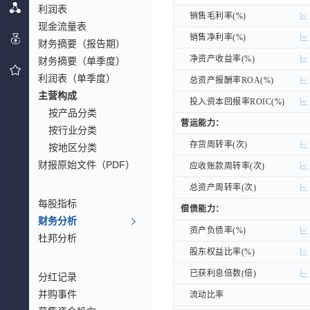
利润表
销售毛利率(%)
销售毛利率(%)
现金流量表
销售净利率(%)
销售净利率(%)
财务摘要（报告期）
净资产收益率(%)
净资产收益率(%)
财务摘要（单季度）
利润表（单季度）
总资产报酬率ROA(%)
总资产报酬率ROA(%)
主营构成
投入资本回报率ROIC(%)
投入资本回报率ROIC(%)
按产品分类
营运能力：
营运能力：
按行业分类
存货周转率(次)
存货周转率(次)
按地区分类
财报原始文件（PDF）
应收账款周转率(次)
应收账款周转率(次)
总资产周转率(次)
总资产周转率(次)
每股指标
偿债能力：
偿债能力：
财务分析
资产负债率(%)
资产负债率(%)
杜邦分析
股东权益比率(%)
股东权益比率(%)
已获利息倍数(倍)
已获利息倍数(倍)
分红记录
并购事件
流动比率
流动比率