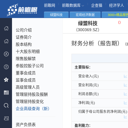
|
|
|
|
前瞻网
前瞻数据库
企查猫
经济学人
绿盟科技
宏观经济数据
3000+精品报
（
）
绿盟科技
（300369.SZ）
公司介绍
证券简介
财务分析（报告期）
股本结构
（
十大股东明细
限售股解禁
参股控股子公司
主要指标：
主要指标：
董事会成员
营业收入(元)
营业收入(元)
监事会成员
营业利润(元)
营业利润(元)
高级管理人员
管理层持股及报酬
利润总额(元)
利润总额(元)
管理层持股变化
净利润(元)
净利润(元)
企业高级查询（新）
归属于母公司股东的净利润(元)
归属于母公司股东的净利润(元)
资产负债表
盈利能力：
盈利能力：