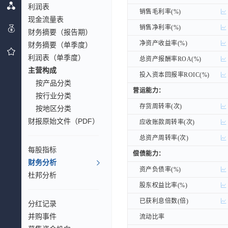
利润表
销售毛利率(%)
销售毛利率(%)
现金流量表
销售净利率(%)
销售净利率(%)
财务摘要（报告期）
净资产收益率(%)
净资产收益率(%)
财务摘要（单季度）
利润表（单季度）
总资产报酬率ROA(%)
总资产报酬率ROA(%)
主营构成
投入资本回报率ROIC(%)
投入资本回报率ROIC(%)
按产品分类
营运能力：
营运能力：
按行业分类
存货周转率(次)
存货周转率(次)
按地区分类
财报原始文件（PDF）
应收账款周转率(次)
应收账款周转率(次)
总资产周转率(次)
总资产周转率(次)
每股指标
偿债能力：
偿债能力：
财务分析
资产负债率(%)
资产负债率(%)
杜邦分析
股东权益比率(%)
股东权益比率(%)
已获利息倍数(倍)
已获利息倍数(倍)
分红记录
并购事件
流动比率
流动比率