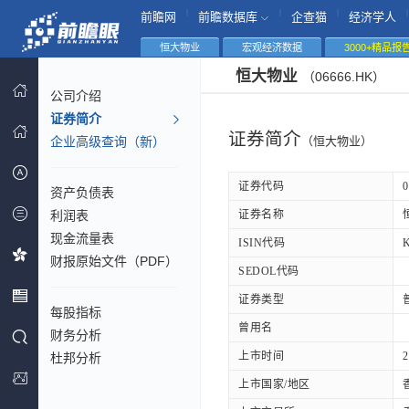
|
|
|
|
前瞻网
前瞻数据库
企查猫
经济学人
恒大物业
宏观经济数据
3000+精品报
恒大物业
（06666.HK）
公司介绍
证券简介
证券简介
企业高级查询（新）
（恒大物业）
证券代码
0
资产负债表
利润表
证券名称
现金流量表
ISIN代码
财报原始文件（PDF）
SEDOL代码
证券类型
每股指标
曾用名
财务分析
上市时间
2
杜邦分析
上市国家/地区