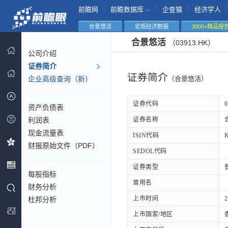
|
|
|
|
前瞻网
前瞻数据库
企查猫
经济学人
合景悠活
宏观经济数据
3000+精品报
合景悠活
（03913.HK）
公司介绍
证券简介
证券简介
企业高级查询（新）
（合景悠活）
证券代码
0
资产负债表
利润表
证券名称
现金流量表
ISIN代码
财报原始文件（PDF）
SEDOL代码
证券类型
每股指标
曾用名
财务分析
上市时间
2
杜邦分析
上市国家/地区