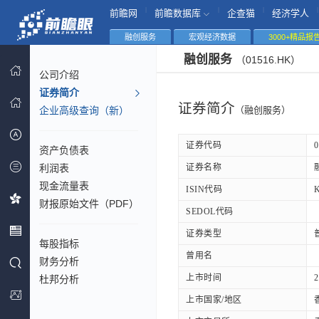
|
|
|
|
前瞻网
前瞻数据库
企查猫
经济学人
融创服务
宏观经济数据
3000+精品报
融创服务
（01516.HK）
公司介绍
证券简介
证券简介
企业高级查询（新）
（融创服务）
证券代码
0
资产负债表
利润表
证券名称
现金流量表
ISIN代码
财报原始文件（PDF）
SEDOL代码
证券类型
每股指标
曾用名
财务分析
上市时间
2
杜邦分析
上市国家/地区