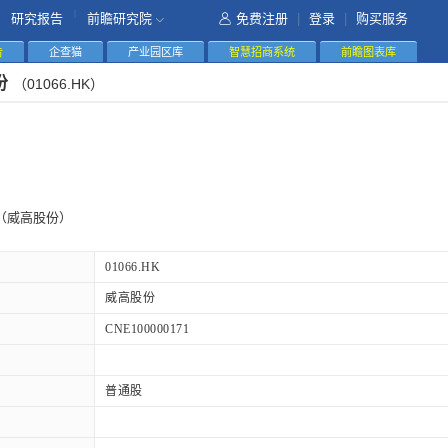
|
研究报告
前瞻研究院
免费注册
|
登录
|
购买服务
告
企查猫
产业园区库
智慧招商系统
前瞻图表库
份
（01066.HK）
（威高股份）
01066.HK
威高股份
CNE100000171
普通股