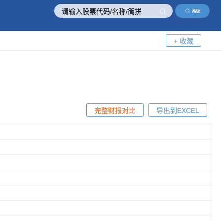
高级
+ 收藏
完整财报对比
导出到EXCEL