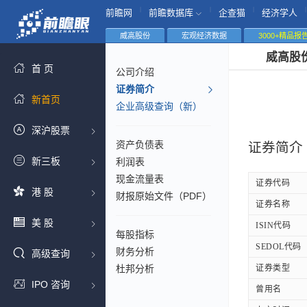
|
|
|
|
前瞻网
前瞻数据库
企查猫
经济学人
威高股份
宏观经济数据
3000+精品报
威高股
首 页
公司介绍
证券简介
新首页
企业高级查询（新）
深沪股票
资产负债表
证券简介
新三板
利润表
现金流量表
证券代码
港 股
财报原始文件（PDF）
证券名称
美 股
ISIN代码
每股指标
SEDOL代码
财务分析
高级查询
杜邦分析
证券类型
IPO 咨询
曾用名