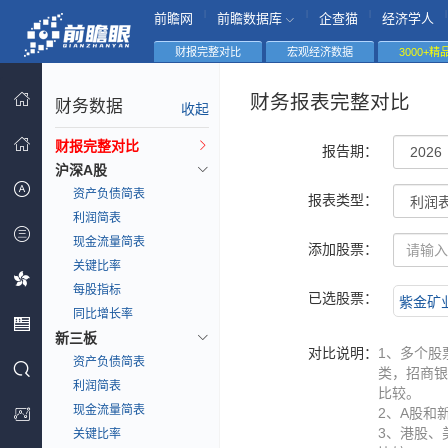
|
|
|
|
前瞻网
前瞻数据库
企查猫
经济学人
财报完整对比
宏观经济数据
3000+
财务报表完整对比
财务数据
收起
财报完整对比
报告期：
沪深A股
资产负债简表
报表类型：
利润简表
现金流量简表
添加股票：
关键比率
每股指标
已选股票：
紫金矿业(
同比增长率
新三板
对比说明：
1、多个股
资产负债简表
类，招商银
利润简表
比较。
现金流量简表
2、A股和
3、港股、
关键比率