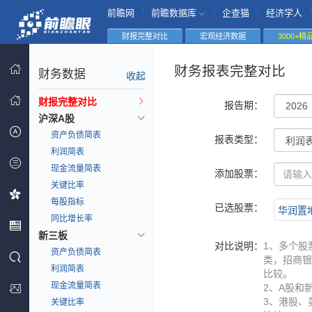
|
|
|
|
前瞻网
前瞻数据库
企查猫
经济学人
财报完整对比
宏观经济数据
3000+
财务报表完整对比
财务数据
收起
财报完整对比
报告期：
沪深A股
资产负债简表
报表类型：
利润简表
现金流量简表
添加股票：
关键比率
每股指标
已选股票：
华润置地(
同比增长率
新三板
对比说明：
1、多个股
资产负债简表
类，招商银
利润简表
比较。
现金流量简表
2、A股和
3、港股、
关键比率